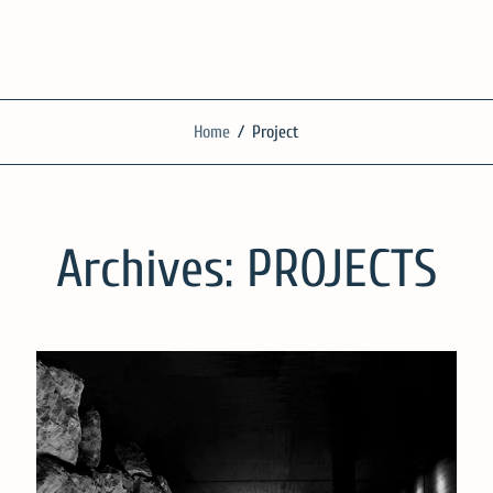
SilgueroArquitecto
Home
/
Project
We work with knowledge, respect and sensitivity
Archives:
PROJECTS