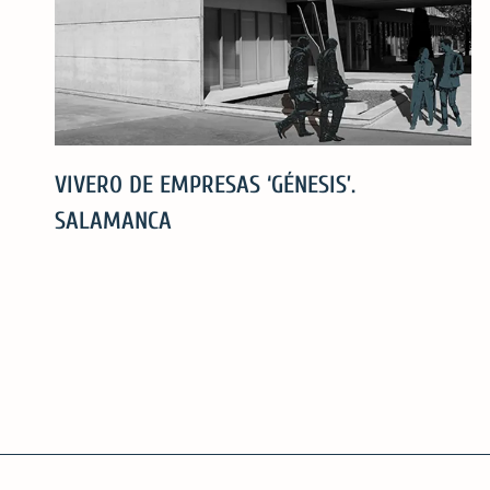
VIVERO DE EMPRESAS ‘GÉNESIS’.
SALAMANCA
VIVERO
DE
Navegación
EMPRESAS
‘GÉNESIS’.
de
SALAMANCA
entradas