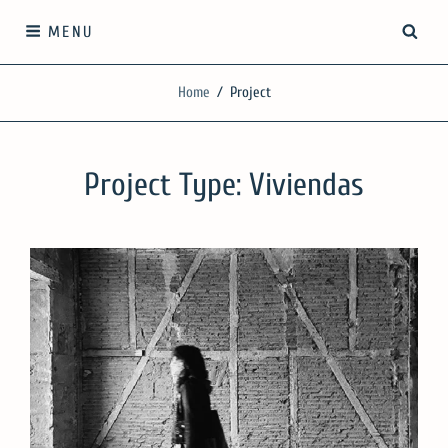
Skip
SEA
MENU
to
content
SilgueroArquitectos
Home
/
Project
We work with knowledge, respect and sensitivity
Project Type:
Viviendas