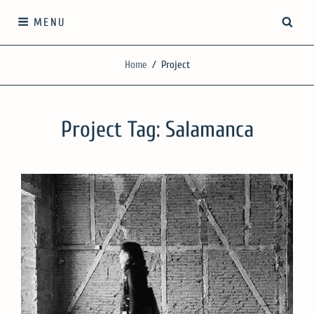
Skip
SEA
MENU
to
content
SilgueroArquitectos
Home
/
Project
We work with knowledge, respect and sensitivity
Project Tag:
Salamanca